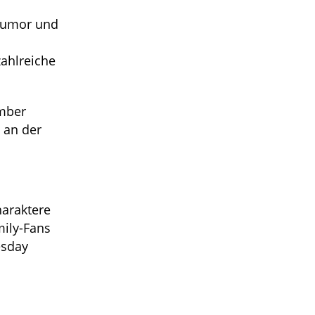
 Humor und
zahlreiche
ember
 an der
araktere
mily-Fans
esday