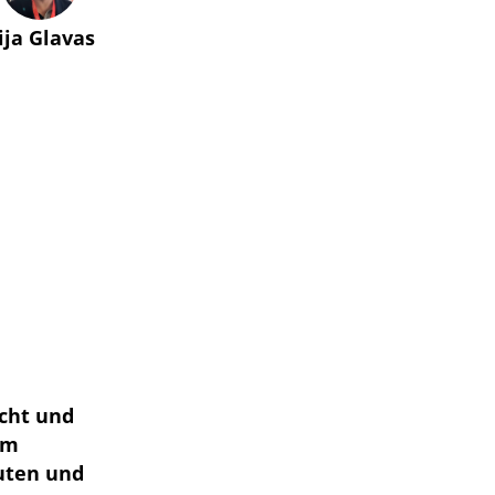
lija Glavas
icht und
em
nuten und