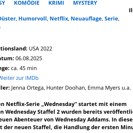
SY
KOMÖDIE
KRIMI
MYSTERY
I
Düster
,
Humorvoll
,
Netflix
,
Neuauflage
,
Serie
,
r
tionsland:
USA 2022
atum:
06.08.2025
nge:
ca. 45 min
Weiter zur IMDb
ller:
Jenna Ortega, Hunter Doohan, Emma Myers u.a.
hen Netflix-Serie „Wednesday“ startet mit einem
n Wednesday Staffel 2 wurden bereits veröffentl
 neuen Abenteuer von Wednesday Addams. In dies
rt der neuen Staffel, die Handlung der ersten Mi