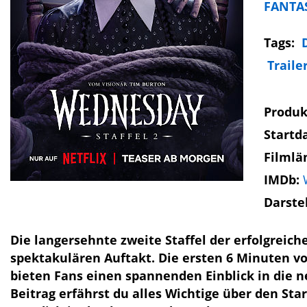
FANTA
Tags:
Traile
Produk
Startd
Filmlä
IMDb:
Darste
Die langersehnte zweite Staffel der erfolgreic
spektakulären Auftakt. Die ersten 6 Minuten vo
bieten Fans einen spannenden Einblick in die
Beitrag erfährst du alles Wichtige über den Sta