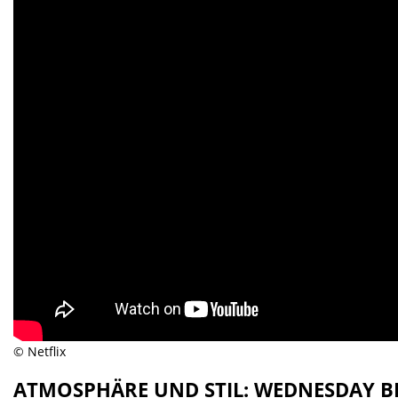
© Netflix
ATMOSPHÄRE UND STIL: WEDNESDAY B