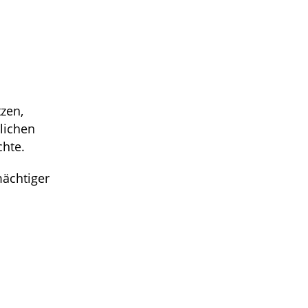
zen,
lichen
chte.
mächtiger