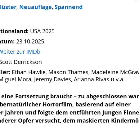
Düster
,
Neuauflage
,
Spannend
tionsland:
USA 2025
atum:
23.10.2025
Weiter zur IMDb
Scott Derrickson
ller:
Ethan Hawke, Mason Thames, Madeleine McGra
 Miguel Mora, Jeremy Davies, Arianna Rivas u.v.a.
r eine Fortsetzung braucht – zu abgeschlossen war
übernatürlicher Horrorfilm, basierend auf einer
0er Jahren und folgte dem entführten Jungen Finne
anderer Opfer versucht, dem maskierten Kindermö