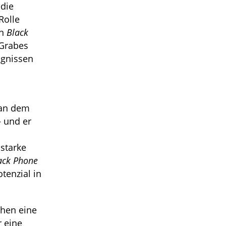
 die
Rolle
In
Black
 Grabes
ignissen
 an dem
 und er
starke
ack Phone
tenzial in
chen eine
 eine