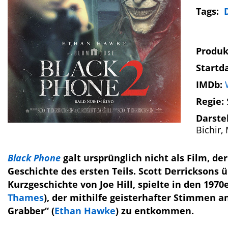
Tags:
Produk
Startd
IMDb:
Regie:
Darste
Bichir,
Black Phone
galt ursprünglich nicht als Film, de
Geschichte des ersten Teils. Scott Derricksons 
Kurzgeschichte von Joe Hill, spielte in den 197
Thames
), der mithilfe geisterhafter Stimmen 
Grabber“ (
Ethan Hawke
) zu entkommen.