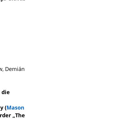
w, Demián
 die
y (
Mason
rder „The