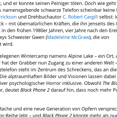
, und er konnte seinen Peiniger töten. Doch wie geht
das namensgebende schwarze Telefon scheinbar keine 
rrickson
und Drehbuchautor
C. Robert Cargill
selbst: 
ck – mit übernatürlichen Kräften, die ihn jenseits des
 in den frühen 1980er Jahren, vier Jahre nach den Ere
neys Schwester Gwen (
Madeleine McGraw
), die von
 wird.
gelegenen Wintercamp namens Alpine Lake – ein Ort,
 hat der Grabber nun Zugang zu einer anderen Welt –
nztelefon steht im Zentrum des Schreckens, das an die
ie alptraumhaften Bilder und Visionen lassen dabei 
iver psychologischer Horror inklusive. Obwohl
The Bl
ar, deutet
Black Phone 2
darauf hin, dass noch mehr Po
 Rache und eine neue Generation von Opfern verspre
or-Reihe lebt – und
Black Phone 2
könnte mehr als nur