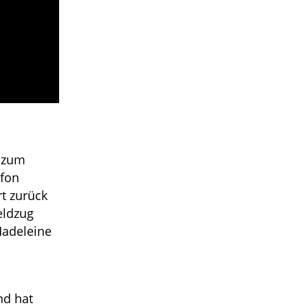
o zum
efon
rt zurück
eldzug
Madeleine
nd hat