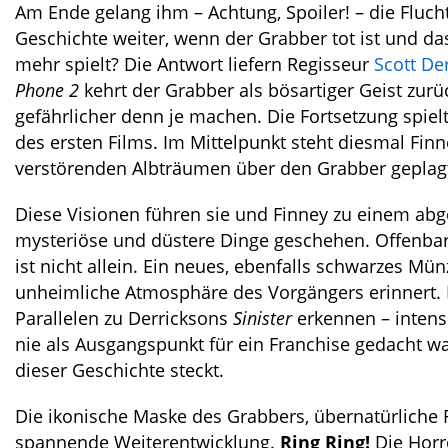
Am Ende gelang ihm – Achtung, Spoiler! – die Flucht
Geschichte weiter, wenn der Grabber tot ist und 
mehr spielt? Die Antwort liefern Regisseur
Scott De
Phone 2
kehrt der Grabber als bösartiger Geist zurü
gefährlicher denn je machen. Die Fortsetzung spielt
des ersten Films. Im Mittelpunkt steht diesmal Fin
verstörenden Albträumen über den Grabber geplagt
Diese Visionen führen sie und Finney zu einem ab
mysteriöse und düstere Dinge geschehen. Offenbar
ist nicht allein. Ein neues, ebenfalls schwarzes Mü
unheimliche Atmosphäre des Vorgängers erinnert. D
Parallelen zu Derricksons
Sinister
erkennen – intens
nie als Ausgangspunkt für ein Franchise gedacht w
dieser Geschichte steckt.
Die ikonische Maske des Grabbers, übernatürliche
spannende Weiterentwicklung.
Ring Ring!
Die Horr