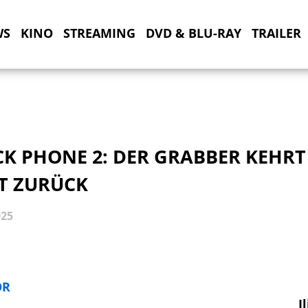
WS
KINO
STREAMING
DVD & BLU-RAY
TRAILER
K PHONE 2: DER GRABBER KEHRT
ST ZURÜCK
025
OR
I