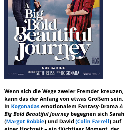
Wenn sich die Wege zweier Fremder kreuzen,
kann das der Anfang von etwas Großem sein.
In
Kogonadas
emotionalem Fantasy-Drama
A
Big Bold Beautiful Journey
begegnen sich Sarah
(
Margot Robbie
) und David
(Colin Farrell
) auf
einer Hochzeit – ein flüchtiger Moment, der