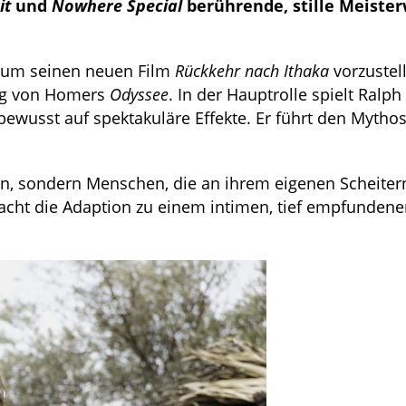
it
und
Nowhere Special
berührende, stille Meiste
 um seinen neuen Film
Rückkehr nach Ithaka
vorzustel
ung von Homers
Odyssee
. In der Hauptrolle spielt Ralph
t bewusst auf spektakuläre Effekte. Er führt den Mytho
nen, sondern Menschen, die an ihrem eigenen Scheite
cht die Adaption zu einem intimen, tief empfundene