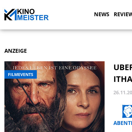
NEWS
REVIE
ANZEIGE
UBE
FILMEVENTS
ITH
26.11.2
ABENT