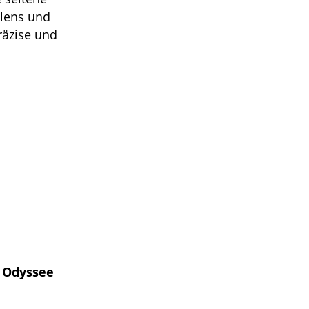
hlens und
räzise und
e Odyssee