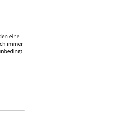
den eine
sich immer
 unbedingt