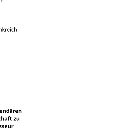
nkreich
egendären
chaft zu
isseur