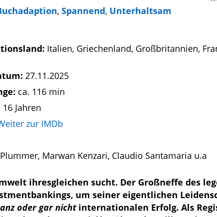
Buchadaption
,
Spannend
,
Unterhaltsam
tionsland:
Italien, Griechenland, Großbritannien, Fra
atum:
27.11.2025
nge:
ca. 116 min
 16 Jahren
Weiter zur IMDb
ie Plummer, Marwan Kenzari, Claudio Santamaria u.a
Filmwelt ihresgleichen sucht. Der Großneffe des l
vestmentbankings, um seiner eigentlichen Leidens
anz oder gar nicht
internationalen Erfolg. Als Reg