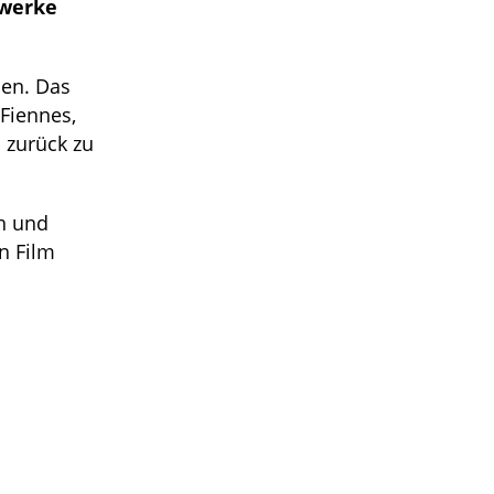
rwerke
len. Das
 Fiennes,
s zurück zu
rn und
n Film