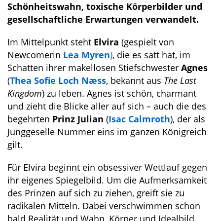
Schönheitswahn, toxische Körperbilder und
gesellschaftliche Erwartungen verwandelt.
Im Mittelpunkt steht
Elvira
(gespielt von
Newcomerin
Lea Myren
)
, die es satt hat, im
Schatten ihrer makellosen Stiefschwester
Agnes
(
Thea Sofie Loch Næss
, bekannt aus
The Last
Kingdom
) zu leben. Agnes ist schön, charmant
und zieht die Blicke aller auf sich – auch die des
begehrten
Prinz Julian
(
Isac Calmroth
), der als
Junggeselle Nummer eins im ganzen Königreich
gilt.
Für Elvira beginnt ein obsessiver Wettlauf gegen
ihr eigenes Spiegelbild. Um die Aufmerksamkeit
des Prinzen auf sich zu ziehen, greift sie zu
radikalen Mitteln. Dabei verschwimmen schon
bald Realität und Wahn, Körper und Idealbild.