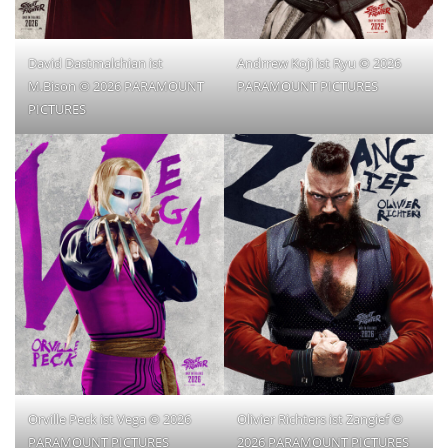
David Dastmalchian ist
Andrrew Koji ist Ryu © 2026
M.Bison © 2026 PARAMOUNT
PARAMOUNT PICTURES
PICTURES
Orville Peck ist Vega © 2026
Olivier Richters ist Zangief ©
PARAMOUNT PICTURES
2026 PARAMOUNT PICTURES