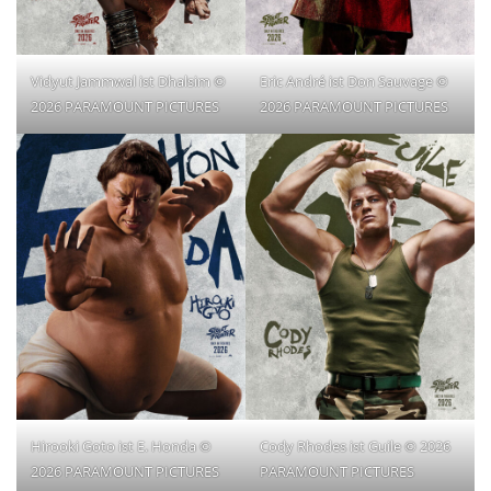
Vidyut Jammwal ist Dhalsim ©
Eric André ist Don Sauvage ©
2026 PARAMOUNT PICTURES
2026 PARAMOUNT PICTURES
Hirooki Goto ist E. Honda ©
Cody Rhodes ist Guile © 2026
2026 PARAMOUNT PICTURES
PARAMOUNT PICTURES