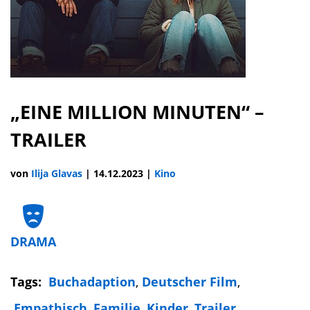
„EINE MILLION MINUTEN“ –
TRAILER
von
Ilija Glavas
|
14.12.2023
|
Kino
DRAMA
Tags:
Buchadaption
,
Deutscher Film
,
Empathisch
,
Familie
,
Kinder
,
Trailer