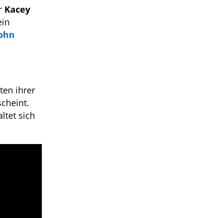
er
Kacey
ein
ohn
ten ihrer
scheint.
ltet sich