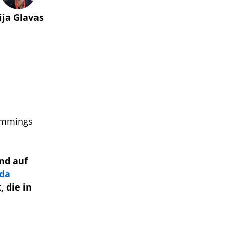
lija Glavas
Cummings
end auf
da
, die in