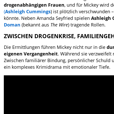
drogenabhängigen Frauen
, und für Mickey wird d
(
Ashleigh Cummings
) ist plötzlich verschwunden 
könnte. Neben Amanda Seyfried spielen
Ashleigh
Doman
(bekannt aus
The Wire
) tragende Rollen.
ZWISCHEN DROGENKRISE, FAMILIENG
Die Ermittlungen führen Mickey nicht nur in die
dun
eigenen Vergangenheit
. Während sie verzweifelt 
Zwischen familiärer Bindung, persönlicher Schuld un
ein komplexes Krimidrama mit emotionaler Tiefe.