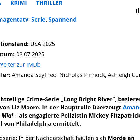
A
KRIMI
THRILLER
I
magentatv
,
Serie
,
Spannend
tionsland:
USA 2025
atum:
03.07.2025
Weiter zur IMDb
ller:
Amanda Seyfried, Nicholas Pinnock, Ashleigh 
htteilige Crime-Serie „Long Bright River“, basier
on Liz Moore. In der Hauptrolle überzeugt
Aman
Mia!
– als engagierte Polizistin Mickey Fitzpatrick
 von Philadelphia ermittelt.
rdserie: In der Nachbarschaft häufen sich
Morde an