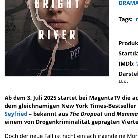
DRAM
Tags:
Produk
Startd
IMDb:
Darste
u.a.
Ab dem 3. Juli 2025 startet bei MagentaTV die ac
dem gleichnamigen New York Times-Bestseller v
Seyfried
– bekannt aus
The Dropout
und
Mamma 
einem von Drogenkriminalität geprägten Viertel
Doch der neue Fall ist nicht einfach irgendeine Mo