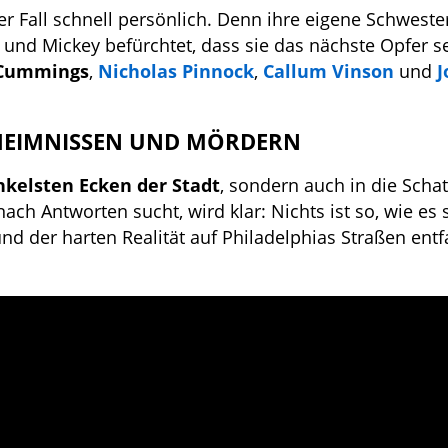
er Fall schnell persönlich. Denn ihre eigene Schwest
– und Mickey befürchtet, dass sie das nächste Opfer s
 Cummings
,
Nicholas Pinnock
,
Callum Vinson
und
J
EHEIMNISSEN UND MÖRDERN
kelsten Ecken der Stadt
, sondern auch in die Schat
nach Antworten sucht, wird klar: Nichts ist so, wie es 
d der harten Realität auf Philadelphias Straßen entfa