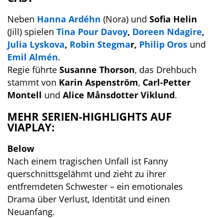
Neben
Hanna Ardéhn
(Nora) und
Sofia Helin
(Jill) spielen
Tina Pour Davoy
,
Doreen Ndagire
,
Julia Lyskova
,
Robin Stegma
r,
Philip Oros
und
Emil Almén
.
Regie führte
Susanne Thorson
, das Drehbuch
stammt von
Karin Aspenström
,
Carl-Petter
Montell
und
Alice Månsdotter Viklund
.
MEHR SERIEN-HIGHLIGHTS AUF
VIAPLAY:
Below
Nach einem tragischen Unfall ist Fanny
querschnittsgelähmt und zieht zu ihrer
entfremdeten Schwester – ein emotionales
Drama über Verlust, Identität und einen
Neuanfang.