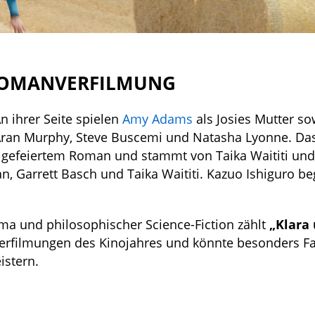
 ROMANVERFILMUNG
An ihrer Seite spielen
Amy Adams
als Josies Mutter so
h Aran Murphy, Steve Buscemi und Natasha Lyonne. Da
l gefeiertem Roman und stammt von Taika Waititi un
, Garrett Basch und Taika Waititi. Kazuo Ishiguro beg
a und philosophischer Science-Fiction zählt
„Klara 
verfilmungen des Kinojahres und könnte besonders F
istern.