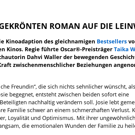
ISGEKRÖNTEN ROMAN AUF DIE LEI
ie Kinoadaption des gleichnamigen
Bestsellers
vo
en Kinos. Regie führte Oscar®-Preisträger
Taika W
uchautorin Dahvi Waller der bewegenden Geschich
ie Kraft zwischenmenschlicher Beziehungen ange
iche Freundin“, die sich nichts sehnlicher wünscht, al
osie begegnet, entsteht zwischen beiden sofort eine
eteiligten nachhaltig verändern soll. Josie lebt gem
hre Familie schwer an einem schmerzhaften Verlust. K
r, Loyalität und Optimismus. Mit ihrer ungewöhnlich
angsam, die emotionalen Wunden der Familie zu hei