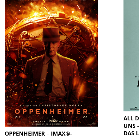
ALL 
UNS 
DAS 
OPPENHEIMER – IMAX®-