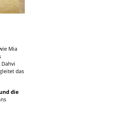
wie Mia
s
d Dahvi
leitet das
und die
ans