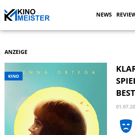
NEWS
REVIE
ANZEIGE
KLA
KINO
SPIE
BES
01.07.2