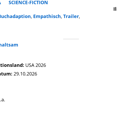
A
SCIENCE-FICTION
I
Buchadaption
,
Empathisch
,
Trailer
,
haltsam
tionsland:
USA 2026
atum:
29.10.2026
.a.