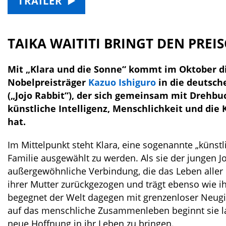
TRAILER
TAIKA WAITITI BRINGT DEN PRE
Mit „Klara und die Sonne“ kommt im Oktober d
Nobelpreisträger
Kazuo Ishiguro
in die deutsch
(„Jojo Rabbit“), der sich gemeinsam mit Drehb
künstliche Intelligenz, Menschlichkeit und d
hat.
Im Mittelpunkt steht Klara, eine sogenannte „künstl
Familie ausgewählt zu werden. Als sie der jungen J
außergewöhnliche Verbindung, die das Leben aller B
ihrer Mutter zurückgezogen und trägt ebenso wie i
begegnet der Welt dagegen mit grenzenloser Neugie
auf das menschliche Zusammenleben beginnt sie l
neue Hoffnung in ihr Leben zu bringen.