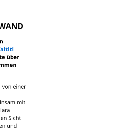
NWAND
n
aititi
te über
nommen
s von einer
einsam mit
lara
en Sicht
len und