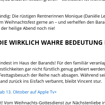
ündig: Die rüstigen Rentnerinnen Monique (Danièle L
um Weihnachtsfest gerne an – und verhelfen den Bara
 der heilige Abend noch nie!
 DIE WIRKLICH WAHRE BEDEUTUNG
indest im Haus der Barands! Für den familiär veranla
stlichkeiten gar nicht fürstlich genug gefeiert werd
en Festtagsbesuch der Reihe nach absagen. Während se
d zurück ins Eisfach verbannt, bleibt Vincent stur.
 ab 13. Oktober auf Apple Tv+
it! Vom Weihnachts-Gottesdienst zur Nächstenliebe ins