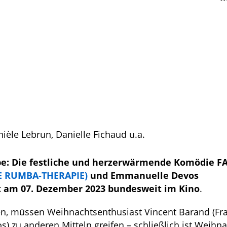
èle Lebrun, Danielle Fichaud u.a.
be: Die festliche und herzerwärmende Komödie F
E RUMBA-THERAPIE)
und Emmanuelle Devos
t am 07. Dezember 2023 bundesweit im Kino
.
en, müssen Weihnachtsenthusiast Vincent Barand (Fr
) zu anderen Mitteln greifen – schließlich ist Weihn