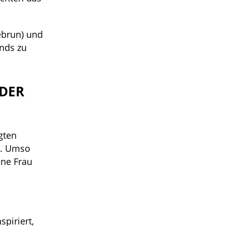
ebrun) und
nds zu
 DER
gten
en. Umso
ine Frau
piriert,