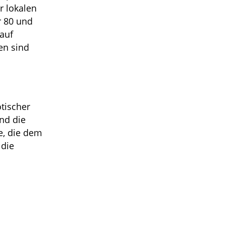
r lokalen
r 80 und
auf
en sind
tischer
nd die
e, die dem
 die