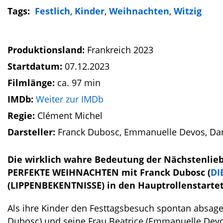
Tags:
Festlich
,
Kinder
,
Weihnachten
,
Witzig
Produktionsland:
Frankreich 2023
Startdatum:
07.12.2023
Filmlänge:
ca. 97 min
IMDb:
Weiter zur IMDb
Regie:
Clément Michel
Darsteller:
Franck Dubosc, Emmanuelle Devos, Dani
Die wirklich wahre Bedeutung der Nächstenlie
PERFEKTE WEIHNACHTEN mit Franck Dubosc (
DI
(LIPPENBEKENTNISSE) in den Hauptrollenstarte
Als ihre Kinder den Festtagsbesuch spontan absag
Dubosc) und seine Frau Beatrice (Emmanuelle Devos