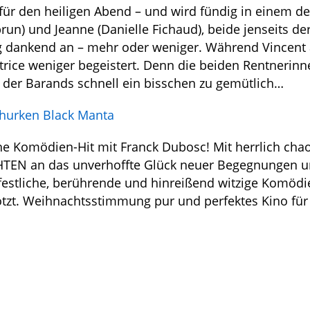
für den heiligen Abend – und wird fündig in einem de
un) und Jeanne (Danielle Fichaud), beide jenseits de
g dankend an – mehr oder weniger. Während Vincent 
ice weniger begeistert. Denn die beiden Rentnerinn
s der Barands schnell ein bisschen zu gemütlich…
churken Black Manta
 Komödien-Hit mit Franck Dubosc! Mit herrlich chao
HTEN an das unverhoffte Glück neuer Begegnungen u
festliche, berührende und hinreißend witzige Komödi
otzt. Weihnachtsstimmung pur und perfektes Kino für