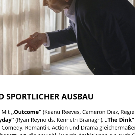
D SPORTLICHER AUSBAU
. Mit
„Outcome“
(Keanu Reeves, Cameron Diaz, Regie
yday“
(Ryan Reynolds, Kenneth Branagh),
„The Dink“
rk Comedy, Romantik, Action und Drama gleichermaße