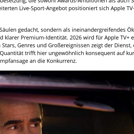
Starbesetzung, die sowohl Awards-Ambitionen als auch 
terten Live-Sport-Angebot positioniert sich Apple TV
e Säulen gedacht, sondern als ineinandergreifendes Ö
d klarer Premium-Identität. 2026 wird für Apple TV+ e
 Stars, Genres und Großereignissen zeigt der Dienst, 
Quantität trifft hier ungewöhnlich konsequent auf kur
Kampfansage an die Konkurrenz.