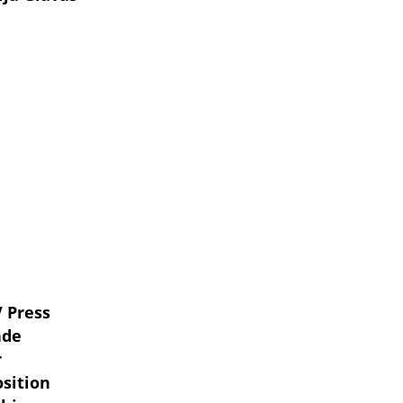
V Press
nde
r
osition