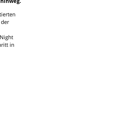
 hinweg.
tierten
 der
 Night
itt in