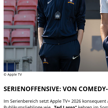
© Apple TV
SERIENOFFENSIVE: VON COMEDY-H
Im Serienbereich setzt Apple TV+ 2026 konsequen
Publikumslieblinge wie
„Ted Lasso“
kehren im Somm