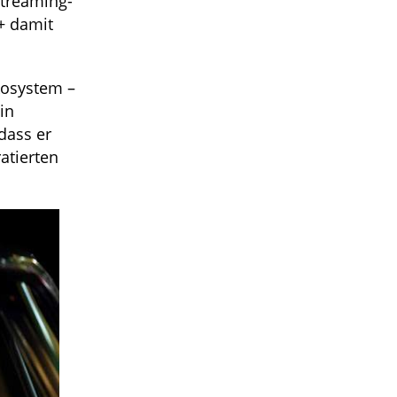
Streaming-
+ damit
kosystem –
in
dass er
atierten