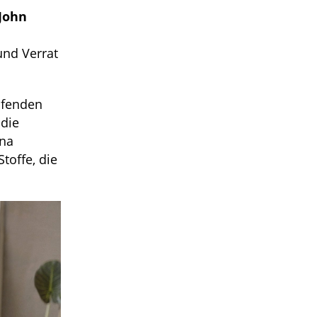
John
und Verrat
eifenden
die
ana
Stoffe, die