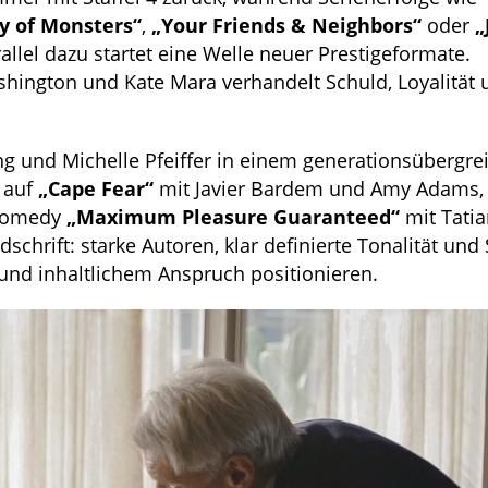
y of Monsters“
,
„Your Friends & Neighbors“
oder
„
llel dazu startet eine Welle neuer Prestigeformate.
hington und Kate Mara verhandelt Schuld, Loyalität 
ing und Michelle Pfeiffer in einem generationsübergr
 auf
„Cape Fear“
mit Javier Bardem und Amy Adams, 
-Comedy
„Maximum Pleasure Guaranteed“
mit Tati
schrift: starke Autoren, klar definierte Tonalität und 
und inhaltlichem Anspruch positionieren.