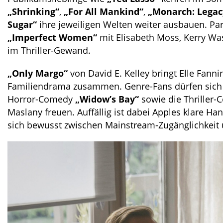
„Shrinking“
,
„For All Mankind“
,
„Monarch: Legac
Sugar“
ihre jeweiligen Welten weiter ausbauen. Para
„Imperfect Women“
mit Elisabeth Moss, Kerry Was
im Thriller-Gewand.
„Only Margo“
von David E. Kelley bringt Elle Fann
Familiendrama zusammen. Genre-Fans dürfen sich
Horror-Comedy
„Widow’s Bay“
sowie die Thriller
Maslany freuen. Auffällig ist dabei Apples klare Hand
sich bewusst zwischen Mainstream-Zugänglichkeit 