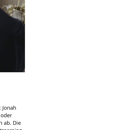
: Jonah
oder
n ab. Die