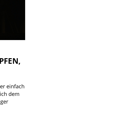
PFEN,
er einfach
sich dem
nger