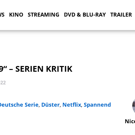
WS
KINO
STREAMING
DVD & BLU-RAY
TRAILER
9“ – SERIEN KRITIK
022
Deutsche Serie
,
Düster
,
Netflix
,
Spannend
Nic