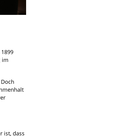
t 1899
g im
. Doch
ammenhalt
wer
 ist, dass