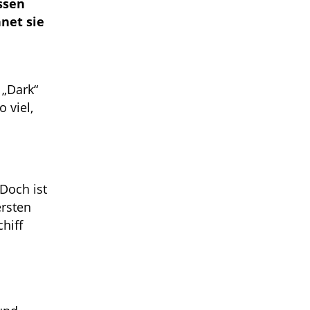
ssen
net sie
 „Dark“
 viel,
Doch ist
ersten
hiff