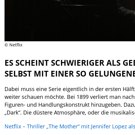
© Netflix
ES SCHEINT SCHWIERIGER ALS G
SELBST MIT EINER SO GELUNGEN
Dabei muss eine Serie eigentlich in der ersten Hälf
weiter schauen möchte. Bei 1899 verliert man nach
Figuren- und Handlungskonstrukt hinzugeben. Dazu
„Dark“. Die düstere Atmosphäre, oder die musikalis
Netflix – Thriller „The Mother“ mit Jennifer Lopez al