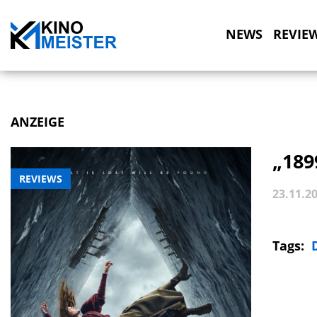
NEWS
REVIE
ANZEIGE
„189
REVIEWS
23.11.2
Tags: