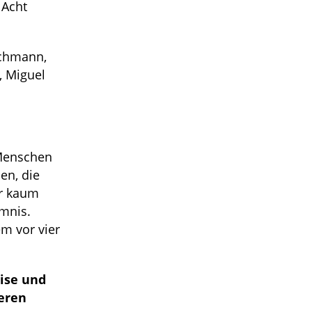
Acht
schmann,
, Miguel
 Menschen
en, die
er kaum
mnis.
m vor vier
eise und
beren