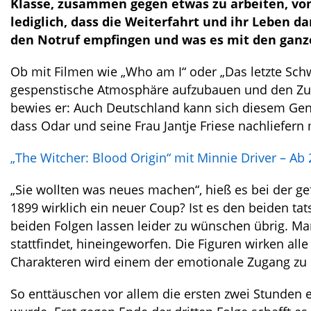
Klasse, zusammen gegen etwas zu arbeiten, von
lediglich, dass die Weiterfahrt und ihr Leben d
den Notruf empfingen und was es mit den ganze
Ob mit Filmen wie „Who am I“ oder „Das letzte Sch
gespenstische Atmosphäre aufzubauen und den Zusch
bewies er: Auch Deutschland kann sich diesem Genres
dass Odar und seine Frau Jantje Friese nachliefern
„The Witcher: Blood Origin“ mit Minnie Driver – Ab
„Sie wollten was neues machen“, hieß es bei der g
1899 wirklich ein neuer Coup? Ist es den beiden ta
beiden Folgen lassen leider zu wünschen übrig. Man
stattfindet, hineingeworfen. Die Figuren wirken all
Charakteren wird einem der emotionale Zugang zu 
So enttäuschen vor allem die ersten zwei Stunden 