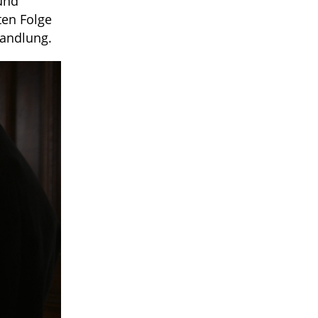
und
ten Folge
Handlung.