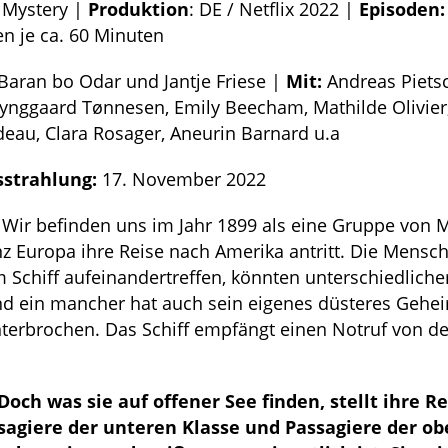
: Mystery |
Produktion
: DE / Netflix 2022 |
Episoden:
n je ca. 60 Minuten
Baran bo Odar und Jantje Friese |
Mit:
Andreas Piet
ynggaard Tønnesen, Emily Beecham, Mathilde Olivier
eau, Clara Rosager, Aneurin Barnard u.a
sstrahlung:
17. November 2022
Wir befinden uns im Jahr 1899 als eine Gruppe von
z Europa ihre Reise nach Amerika antritt. Die Mensch
 Schiff aufeinandertreffen, könnten unterschiedlich
nd ein mancher hat auch sein eigenes düsteres Gehei
terbrochen. Das Schiff empfängt einen Notruf von de
ch was sie auf offener See finden, stellt ihre R
ssagiere der unteren Klasse und Passagiere der o